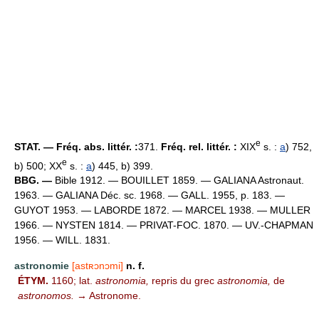
e
STAT. — Fréq. abs. littér. :
371.
Fréq. rel. littér. :
XIX
s. :
a
) 752,
e
b) 500; XX
s. :
a
) 445, b) 399.
BBG. —
Bible 1912. — BOUILLET 1859. — GALIANA Astronaut.
1963. — GALIANA Déc. sc. 1968. — GALL. 1955, p. 183. —
GUYOT 1953. — LABORDE 1872. — MARCEL 1938. — MULLER
1966. — NYSTEN 1814. — PRIVAT-FOC. 1870. — UV.-CHAPMAN
1956. — WILL. 1831.
astronomie
[astʀɔnɔmi]
n. f.
ÉTYM.
1160; lat.
astronomia,
repris du grec
astronomia,
de
astronomos.
→ Astronome.