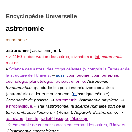
Encyclopédie Universelle
astronomie
astronomie
astronomie
[ astrɔnɔmi ]
n. f.
• v. 1150 « observation des astres; divination »;
lat.
astronomia,
mot
gr.
♦
Science des astres, des corps célestes (y compris la Terre) et de
la structure de l'Univers.
⇒
aussi
cosmogonie
,
cosmographie
,
cosmologie
,
planétologie
,
radioastronomie
.
Astronomie
fondamentale,
qui étudie les positions relatives des astres
(astrométrie) et leurs mouvements (
m
écanique céleste).
Astronomie de position.
⇒
astrométrie
.
Astronomie physique.
⇒
astrophysique
.
« Par l'astronomie, la science humaine sort de la
terre, embrasse l'univers »
(
Renan
)
. Appareils d'astronomie.
⇒
astrolabe
,
lunette
,
radiotélescope
,
télescope
.
♢
Ensemble de connaissances concernant les astres, l'Univers.
L'astronomie copernicienne.