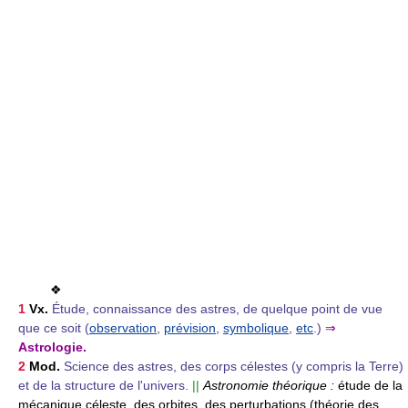
❖
1
Vx.
Étude, connaissance des astres, de quelque point de vue
que ce soit (
observation
,
prévision
,
symbolique
,
etc
.)
⇒
Astrologie.
2
Mod.
Science des astres, des corps célestes (y compris la Terre)
et de la structure de l'univers.
||
Astronomie théorique :
étude de la
mécanique céleste, des orbites, des perturbations (théorie des