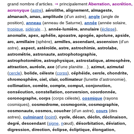
grand nombre d'articles.
⇒
principalement
Aberration, accrétion,
acronyque
(
astre
),
aérolithe, alignement, almageste,
almanach, amas, amplitude
(d'un astre),
angle
(angle de
position),
anneau
(anneau de Saturne),
année
(année solaire,
tropique
,
sidérale
…),
année-lumière, annulaire
(
éclipse
),
anomalie, apex, aphélie, apoastre, apogée, apolune, apside,
arc, armillaire
(sphère),
armilles, ascendant, ascension
(d'un
astre),
aspect, astéroïde, astre, astrochimie, astrolabe,
astrométrie, astronaute, astrophotographie,
astrophotomètre, astrophysique, astrostatique, atmosphère,
attraction, auréole, axe
(d'une planète…),
azimut, azimutal
(
cercle
),
bolide, céleste
(
corps
),
céphéide, cercle, chondrite,
chromosphère, ciel, clair, collimateur
(lunette d'astronomie),
collimation, comète, compte, comput, conjonction,
consécution, constellation, conversion, coordonnée,
coronographe, corps
(corps céleste),
cosmique
(rayons
cosmiques),
cosmodrome, cosmogonie, cosmographie,
cosmonaute, cosmos, coucher
(d'un astre),
cours
(des
astres),
culminant
(
point
),
cycle, décan, déclin, déclinaison,
degré, descendant
(
signe
,
n
œud),
désorbitation, déviation,
digression, direction, éclipse, écliptique, élongation,