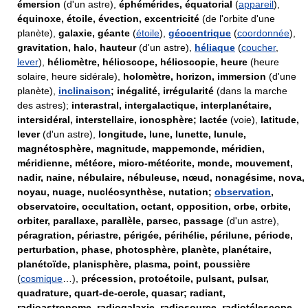
émersion
(d'un astre),
éphémérides, équatorial
(
appareil
),
équinoxe, étoile, évection, excentricité
(de l'orbite d'une
planète),
galaxie, géante
(
étoile
),
géocentrique
(
coordonnée
),
gravitation, halo, hauteur
(d'un astre),
héliaque
(
coucher
,
lever
),
héliomètre, hélioscope, hélioscopie, heure
(heure
solaire, heure sidérale),
holomètre, horizon, immersion
(d'une
planète),
inclinaison
; inégalité, irrégularité
(dans la marche
des astres);
interastral, intergalactique, interplanétaire,
intersidéral, interstellaire, ionosphère; lactée
(voie),
latitude,
lever
(d'un astre),
longitude, lune, lunette, lunule,
magnétosphère, magnitude, mappemonde, méridien,
méridienne, météore, micro-météorite, monde, mouvement,
nadir, naine, nébulaire, nébuleuse, nœud, nonagésime, nova,
noyau, nuage, nucléosynthèse, nutation;
observation
,
observatoire, occultation, octant, opposition, orbe, orbite,
orbiter, parallaxe, parallèle, parsec, passage
(d'un astre),
péragration, périastre, périgée, périhélie, périlune, période,
perturbation, phase, photosphère, planète, planétaire,
planétoïde, planisphère, plasma, point, poussière
(
cosmique
…),
précession, protoétoile, pulsant, pulsar,
quadrature, quart-de-cercle, quasar; radiant,
radioastronome, radiogalaxie, radiosource, radiotélescope,