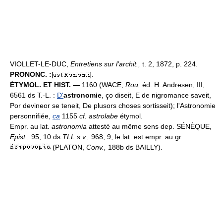
VIOLLET-LE-DUC,
Entretiens sur l'archit.,
t. 2, 1872, p. 224.
PRONONC. :
[
].
ÉTYMOL. ET HIST. —
1160 (WACE,
Rou,
éd. H. Andresen, III,
6561 ds T.-L. :
D'
astronomie
, ço diseit, E de nigromance saveit,
Por devineor se teneit, De plusors choses sortisseit); l'Astronomie
personnifiée,
ca
1155
cf. astrolabe
étymol.
Empr. au lat.
astronomia
attesté au même sens dep. SÉNÈQUE,
Epist.,
95, 10 ds
TLL s.v.,
968, 9; le lat. est empr. au gr.
(PLATON,
Conv.,
188b ds BAILLY).