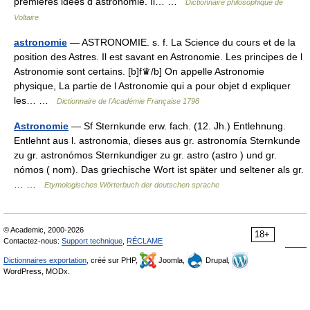
premières idées d astronomie. Il… …
Dictionnaire philosophique de
Voltaire
astronomie
— ASTRONOMIE. s. f. La Science du cours et de la
position des Astres. Il est savant en Astronomie. Les principes de l
Astronomie sont certains. [b]f♛/b] On appelle Astronomie
physique, La partie de l Astronomie qui a pour objet d expliquer
les… …
Dictionnaire de l'Académie Française 1798
Astronomie
— Sf Sternkunde erw. fach. (12. Jh.) Entlehnung.
Entlehnt aus l. astronomia, dieses aus gr. astronomía Sternkunde
zu gr. astronómos Sternkundiger zu gr. astro (astro ) und gr.
nómos ( nom). Das griechische Wort ist später und seltener als gr.
… …
Etymologisches Wörterbuch der deutschen sprache
© Academic, 2000-2026
18+
Contactez-nous:
Support technique
,
RÉCLAME
Dictionnaires exportation
, créé sur PHP,
Joomla,
Drupal,
WordPress, MODx.