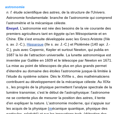
astronomie
n.
f.
étude scientifique des astres, de la structure de l'Univers.
Astronomie fondamentale: branche de l'astronomie qui comprend
l'astrométrie et la mécanique céleste.
Encycl.
L'astronomie est née des besoins de la vie courante des
premiers agriculteurs tant en égypte qu'en Mésopotamie et en
Chine. Elle s'est ensuite développée avec les Grecs Aristote (IVe
s. av. J.-C.),
Hipparque
(IIe s. av. J.-C.) et Ptolémée (140 apr. J.-
C.), puis avec Copernic, Kepler et surtout Newton, qui publia en
1687 la loi de l'attraction universelle. La lunette astronomique est
inventée par Galilée en 1609 et le télescope par Newton en 1671.
La mise au point de télescopes de plus en plus grands permet
d'étendre au domaine des étoiles l'astronomie jusque-là limitée à
l'étude du système solaire. Dès le XVIIIe s., des mathématiciens
contribuent au développement de la mécanique céleste. Au XIXe
s., les progrès de la physique permettent l'analyse spectrale de la
lumière transmise; c'est le début de l'astrophysique: l'astronome
ne se contente plus de mesurer la position des astres, il tente
d'en expliquer la nature. L'astronomie moderne, qui s'appuie sur
les acquis de la physique (
m
écanique quantique, physique des
particules, relativité) et sur les innovations tech. (détection des