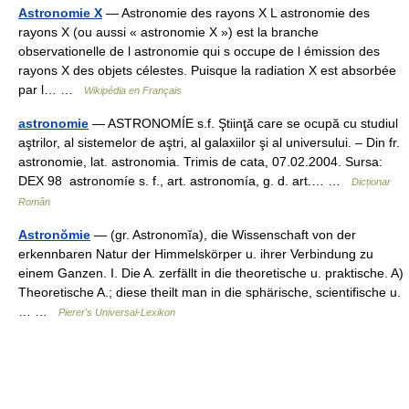
Astronomie X
— Astronomie des rayons X L astronomie des
rayons X (ou aussi « astronomie X ») est la branche
observationelle de l astronomie qui s occupe de l émission des
rayons X des objets célestes. Puisque la radiation X est absorbée
par l… …
Wikipédia en Français
astronomie
— ASTRONOMÍE s.f. Ştiinţă care se ocupă cu studiul
aştrilor, al sistemelor de aştri, al galaxiilor şi al universului. – Din fr.
astronomie, lat. astronomia. Trimis de cata, 07.02.2004. Sursa:
DEX 98 astronomíe s. f., art. astronomía, g. d. art.… …
Dicționar
Român
Astronŏmie
— (gr. Astronomĭa), die Wissenschaft von der
erkennbaren Natur der Himmelskörper u. ihrer Verbindung zu
einem Ganzen. I. Die A. zerfällt in die theoretische u. praktische. A)
Theoretische A.; diese theilt man in die sphärische, scientifische u.
… …
Pierer's Universal-Lexikon