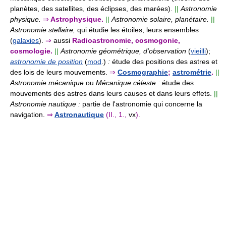
planètes, des satellites, des éclipses, des marées).
||
Astronomie
physique.
⇒
Astrophysique.
||
Astronomie solaire, planétaire.
||
Astronomie stellaire,
qui étudie les étoiles, leurs ensembles
(
galaxies
).
⇒
aussi
Radioastronomie, cosmogonie,
cosmologie.
||
Astronomie géométrique, d'observation
(
vieilli
);
astronomie de position
(
mod
.)
:
étude des positions des astres et
des lois de leurs mouvements.
⇒
Cosmographie
;
astrométrie
.
||
Astronomie mécanique
ou
Mécanique céleste :
étude des
mouvements des astres dans leurs causes et dans leurs effets.
||
Astronomie nautique :
partie de l'astronomie qui concerne la
navigation.
⇒
Astronautique
(II., 1.,
vx
).