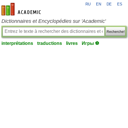
RU
EN
DE
ES
fr-academic.com
Dictionnaires et Encyclopédies sur 'Academic'
Recherche!
interprétations
traductions
livres
Игры ⚽